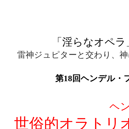
「淫らなオペラ
雷神ジュピターと交わり、神
第18回ヘンデル・
ヘ
世俗的オラトリオ