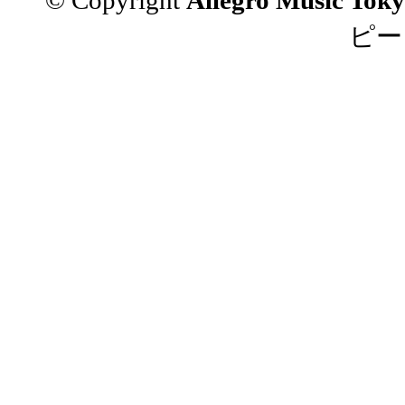
© Copyrigh
t
Allegro Music Toky
ピー