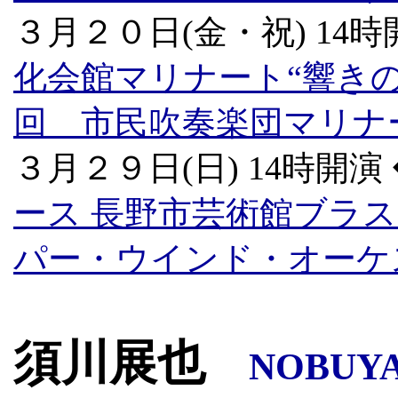
３月２０日(金・祝) 14時
化会館マリナート“響きの
回 市民吹奏楽団マリナ
３月２９日(日) 14時開演
ース 長野市芸術館ブラス・
パー・ウインド・オーケストラ
須川展也
NOBUYA