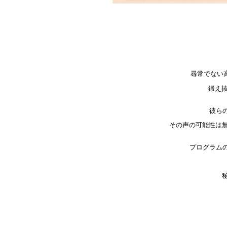
尋常でない
鍛え
彼ら
その声の可能性は
プログラム