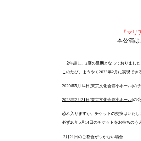
『マリ
本公演は
2
年越し、
2
度の延期となっておりました
このたび、ようやく
2023
年
2
月に実現でき
2020
年
5
月
14
日
(
東京文化会館小ホール
)
の
2023
年
2
月
21
日
(
東京文化会館小ホール
)
の
恐れ入りますが、チケットの交換はいたし
必ず
20
年
5
月
14
日のチケットをお持ちのう
2
月
21
日のご都合がつかない場合、