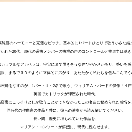
高純度のハーモニーと完璧なピッチ。基本的に
1
パートひとりで歌う小さな編
代、
抜かれた
20
30
代の選抜メンバーの抜群の声のコントロールと推進力は聴き
のカラフルなアカペラは、宇宙にまで届きそうな伸びやかさがあり、勢いを感
無限、まるで３Ｄのように立体的に広がり、あたたかく私たちを包みこんでく
の根幹をなすのが、
1
パート１～
2
名で歌う、ウィリアム・バードの傑作『４声
英国でカトリックが弾圧された時代、
秘密裏にこっそりとしか歌うことができなかったこの名曲に秘められた感情を
同時代の作曲家の作品と共に、彼らの演奏から読み解いてください。
長い間、歴史に埋もれていた作品を、
マリアン・コンソートが鮮烈に、現代に甦らせます。