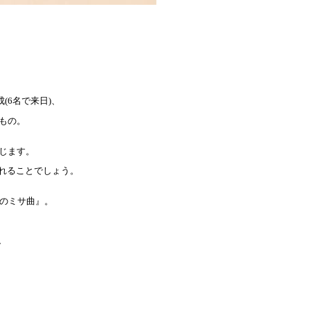
成
(6
名で来日
)
、
もの。
じます。
れることでしょう。
のミサ曲』。
、