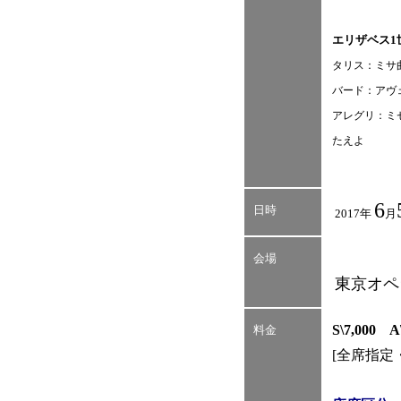
エリザベス1
タリス：ミサ
バード：アヴ
アレグリ：ミ
たえよ
6
日時
2017年
月
会場
東京オペ
S\7,000 
料金
[全席指定