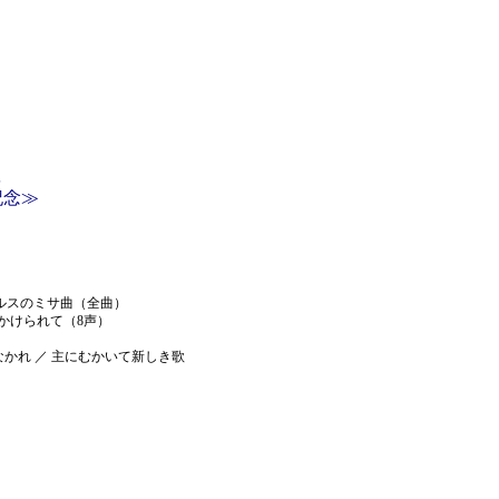
夜
記念≫
ルスのミサ曲（全曲）
にかけられて（
8
声）
かれ ／ 主にむかいて新しき歌