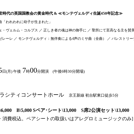
世時代の英国国教会の黄金時代 & ≪モンテヴェルディ生誕450年記念≫
曲「われわれに幼子が生まれた」
ェ・ヴェルム・コルプス ／ 正しき者の魂は神の御手に ／ 聖所にて至高なる主を賛
ゼレーレ ／ モンテヴェルディ：無伴奏による
4
声のミサ曲（全曲） ／ パレストリ
5
7
00
日(月) 午後
時
分開演 (午後6時30分開場)
ラシティコンサートホール
京王新線 初台駅東口徒歩5分
A\6,000 B\5,000 Sペア･シート\13,000
S席2公演セット\13,000
・消費税込。ペアシートの取扱いはアレグロミュージックのみ]