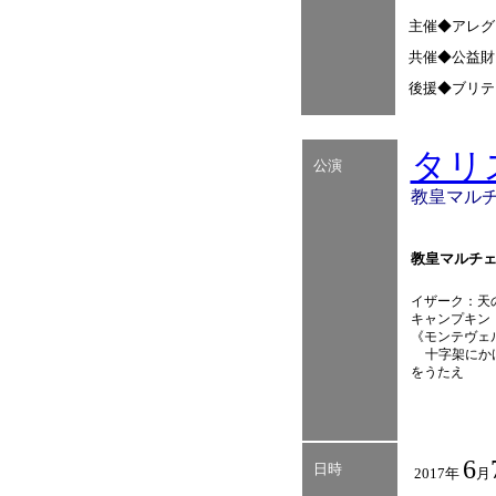
主催◆アレ
共催◆公益財
後援◆ブリテ
タリ
公演
教皇マルチ
教皇マルチェ
イザーク：天
キャンプキン：
《モンテヴェ
十字架にか
をうたえ
6
日時
2017年
月