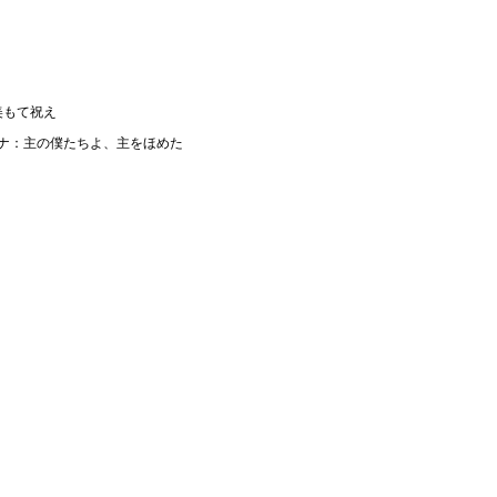
美もて祝え
ーナ：主の僕たちよ、主をほめた