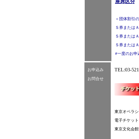
座席区分
＜団体割引
Ｓ券またはＡ券
Ｓ券またはＡ券
Ｓ券またはＡ券
#一度のお申
TEL:03-
お申込み
お問合せ
東京オペラシテ
電子チケットぴあ 
東京文化会館チ