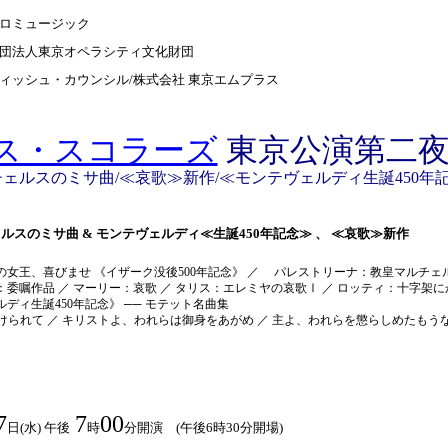
グロミュージック
団法人東京オペラシティ文化財団
ィッシュ・カウンシル/株式会社 東京エムプラス
ス・スコラーズ
東京公演第二
ェルスのミサ曲/≪哀歌≫新作/≪モンテヴェルディ生誕450年
ルスのミサ曲 & モンテヴェルディ≪生誕450年記念≫ 、 ≪哀歌≫新作
の女王、喜びませ 《イザーク没後
500
年記念》 ／ パレストリーナ：教皇マルチェ
委嘱作品 ／ マーリー：哀歌 ／ タリス：エレミヤの哀歌Ⅰ ／ ロッティ：十字架
ルディ生誕
450
年記念》 ── モテット名曲集
けられて ／ キリストよ、われらは御身をあがめ ／ 主よ、われらを懲らしめたもうな
7
7
00
日(水) 午後
時
分開演 (午後6時30分開場)