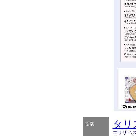
タリ
公演
エリザベス